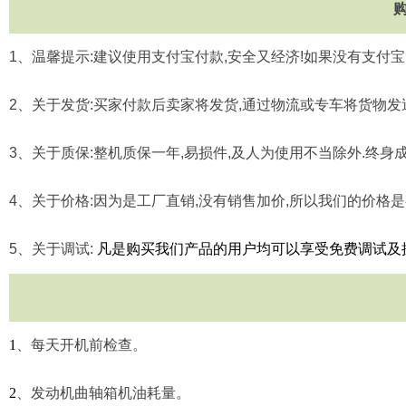
1
、温馨提示
:
建议使用支付宝付款
,
安全又经济
!
如果没有支付宝
2
、关于发货
:
买家付款后卖家将发货
,
通过物流或专车将货物发
3
、关于质保
:
整机质保一年
,
易损件
,
及人为使用不当除外
.
终身
4
、关于价格
:
因为是工厂直销
,
没有销售加价
,
所以我们的价格是
5
、关于调试
:
凡是购买我们产品的用户均可以享受免费调试及
1
、每天开机前检查。
2
、发动机曲轴箱机油耗量。