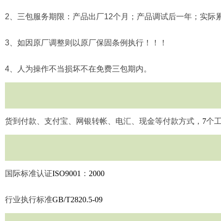
2
、三包服务期限：产品出厂
12
个月；产品调试后一年；实际
3
、如因原厂调整则以原厂保固条例执行！！！
4
、人为操作不当损坏不在免费三包期内。
货到付款、支付宝、网银转帐、电汇、现金等付款方式，
7
个
国际标准认证
ISO9001
：
2000
行业执行标准
GB/T2820.5-09