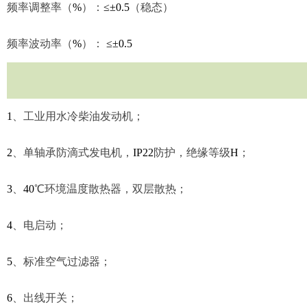
频率调整率（
%
）：
≤±0.5
（稳态）
频率波动率（
%
）：
≤±0.5
1
、
工业用水冷柴油发动机；
2
、
单轴承防滴式发电机，
IP22
防护，绝缘等级
H
；
3
、
40
℃
环境温度散热器，双层散热；
4
、
电启动；
5
、
标准空气过滤器；
6
、
出线开关；