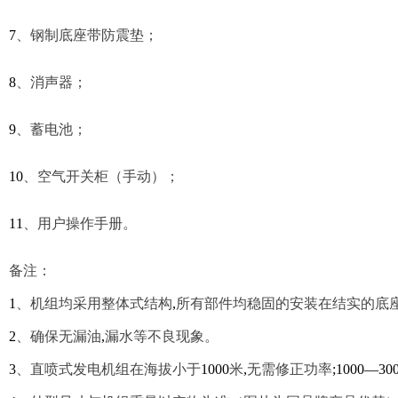
7
、
钢制底座带防震垫；
8
、
消声器；
9
、
蓄电池；
10
、空气开关柜（手动）；
11
、用户操作手册。
备注：
1
、机组均采用整体式结构
,
所有部件均稳固的安装在结实的底
2
、确保无漏油
,
漏水等不良现象。
3
、直喷式发电机组在海拔小于
1000
米
,
无需修正功率
;1000—30