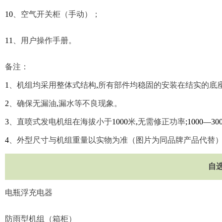
10
、空气开关柜（手动）；
11
、用户操作手册。
备注：
1
、机组均采用整体式结构
,
所有部件均稳固的安装在结实的底
2
、确保无漏油
,
漏水等不良现象。
3
、直喷式发电机组在海拔小于
1000
米
,
无需修正功率
;1000—30
4
、外型尺寸与机组重量以实物为准（图片为同品牌产品代替
自
电瓶浮充电器
防雨型机组（箱柜）