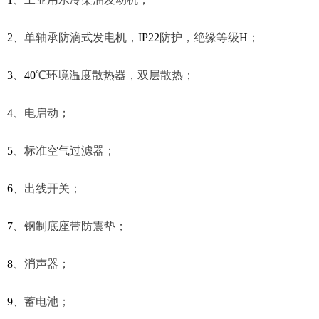
2
、
单轴承防滴式发电机，
IP22
防护，绝缘等级
H
；
3
、
40
℃
环境温度散热器，双层散热；
4
、
电启动；
5
、
标准空气过滤器；
6
、
出线开关；
7
、
钢制底座带防震垫；
8
、
消声器；
9
、
蓄电池；